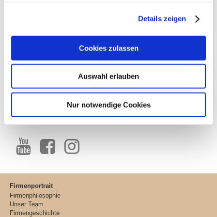
Lachfelderstraße 1
90427 Nürnberg
Details zeigen
Telefon 0911 37768 0
Telefax 0911 37768 20
Cookies zulassen
info@holzbau-keilholz.de
AUSZEICHNUNGEN
Auswahl erlauben
Nur notwendige Cookies
SOCIAL MEDIA
Firmenportrait
Firmenphilosophie
Unser Team
Firmengeschichte