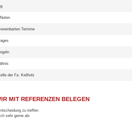
ng
 Noten
vereinbarten Termine
rages
ängeln
ltnis
lle der Fa. Keilholz
IR MIT REFERENZEN BELEGEN
Entscheidung zu treffen
ch sehr gerne als