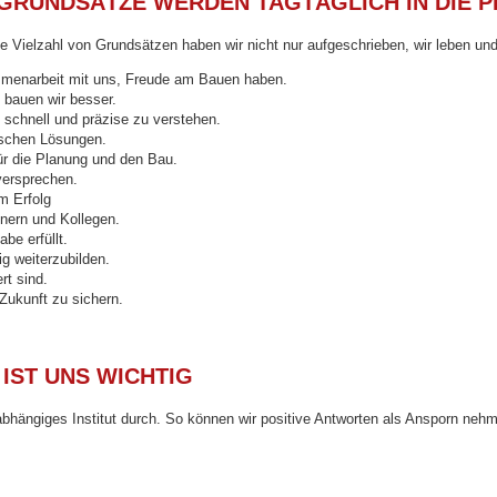
GRUNDSÄTZE WERDEN TAGTÄGLICH IN DIE 
e Vielzahl von Grundsätzen haben wir nicht nur aufgeschrieben, wir leben un
mmenarbeit mit uns, Freude am Bauen haben.
 bauen wir besser.
schnell und präzise zu verstehen.
ischen Lösungen.
ür die Planung und den Bau.
versprechen.
m Erfolg
tnern und Kollegen.
be erfüllt.
ig weiterzubilden.
rt sind.
ukunft zu sichern.
IST UNS WICHTIG
bhängiges Institut durch. So können wir positive Antworten als Ansporn neh