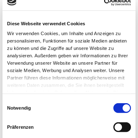
darunterliegende zu schützen, besteht die Möglichkeit, eine
neue Fassade vorzublenden. Diese wird als hinterlüftete
Fassade ausgeführt und ermöglicht der bestehenden Fassade
die austretende Feuchtigkeit abzugeben. Ob Holzoptik,
Diese Webseite verwendet Cookies
Fachwerk, Fassadenplatten oder Putz, es stehen Ihnen alle
Möglichkeiten offen.
Wir verwenden Cookies, um Inhalte und Anzeigen zu
personalisieren, Funktionen für soziale Medien anbieten
zu können und die Zugriffe auf unsere Website zu
IHR VORTEIL
analysieren. Außerdem geben wir Informationen zu Ihrer
Verwendung unserer Website an unsere Partner für
Durch die Hinterlüftungsebene kann jederzeit eine neue oder
zusätzliche Elektroinstallation verlegt werden und das ohne
soziale Medien, Werbung und Analysen weiter. Unsere
großen Aufwand.
Partner führen diese Informationen möglicherweise mit
weiteren Daten zusammen, die Sie ihnen bereitgestellt
haben oder die sie im Rahmen Ihrer Nutzung der Dienste
gesammelt haben.
Einwilligungsauswahl
Notwendig
Präferenzen