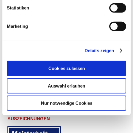
Statistiken
Marketing
Details zeigen
Cookies zulassen
L. U. H. KEILHOLZ GMBH
Lachfelderstraße 1
Auswahl erlauben
90427 Nürnberg
Telefon 0911 37768 0
Telefax 0911 37768 20
Nur notwendige Cookies
info@holzbau-keilholz.de
AUSZEICHNUNGEN