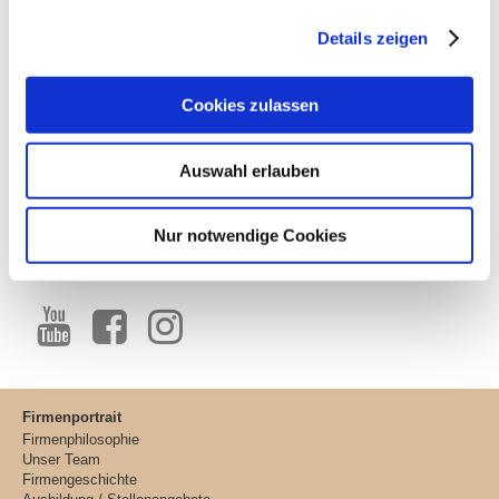
Lachfelderstraße 1
90427 Nürnberg
Details zeigen
Telefon 0911 37768 0
Telefax 0911 37768 20
info@holzbau-keilholz.de
Cookies zulassen
AUSZEICHNUNGEN
Auswahl erlauben
Nur notwendige Cookies
SOCIAL MEDIA
Firmenportrait
Firmenphilosophie
Unser Team
Firmengeschichte